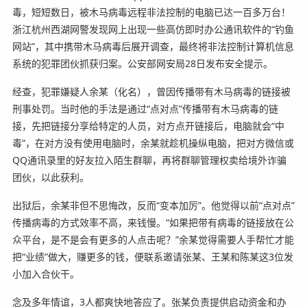
毒，短短数日，被木马病毒远程非法控制的电脑已达一百多万台！
浙江杭州西湖网警发现网上出现一些高仿即时办公通讯软件的“钓鱼
网站”，其中携带木马病毒后展开调查，最终将非法控制计算机信息
系统的犯罪团伙抓获归案。公安部网安局28日发布安全提示。
经查，犯罪嫌疑人余某（化名），曾因传播带有木马病毒的链接被
刑事处罚。当时他的手法是通过“点对点”传播带有木马病毒的链
接，先把链接分享给特定的人员，对方点开链接后，电脑就会“中
毒”，在对方没有使用电脑时，余某就趁机操纵电脑，把对方微信或
QQ通讯录里的好友拉入陌生群聊，再将群聊管理权卖给境外诈骗
团伙，以此获利。
出狱后，余某非但不思悔改，反而“变本加厉”。他觉得以前“点对点”
传播病毒的方式效率不高，来钱慢。“如果把带有病毒的链接放在公
众平台，是不是会有更多的人点击呢？”余某觉得需要人手帮忙才能
把“业绩”做大，赚更多的钱，便联系邀请张某、王某和陈某这3位发
小加入合伙干。
念及多年情谊，3人都爽快地答应了。张某负责提供启动资金和办