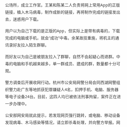
公场所，成立工作室。王某和陈某二人负责将网上常用App的正版
链接，植入木马病毒，制作成新的链接，再将制作完成的链接发出
去，迷惑用户下载。
用户以为自己下载的是正版的App，但实际上是带有病毒的，下载
完成的电脑或手机，就会“成功”中毒。余某故技重施，将机主的通
讯录好友拉入陌生群聊。
而好友以为自己是被朋友拉入了群聊，自然不会起疑心而退群。中
毒的电脑和手机越来越多，单一群成员、建成的群，数量都十分可
观。
警方调查后开展收网行动。杭州市公安局网警分局会同西湖网警组
织警力赴广东等地抓获犯罪嫌疑人4名，扣押手机、电脑、服务器
等电子设备24台。目前，这四人均已被依法刑事拘留，案件正在进
一步办理中。
公安部网安局就此提示，若发现网页强行跳转，或电脑、移动设备
发现病毒、木马感染等情况，请立即杀毒处理，并向警方举报。网