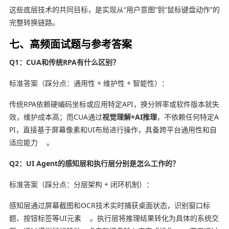
这些底层技术的共同目标，是实现从“用户意图”到“鼠标键盘动作”的
完整转换链路。
七、高频面试题与参考答案
Q1：CUA和传统RPA有什么区别？
标准答案（踩分点：通用性 + 维护性 + 智能性）：
传统RPA依赖硬编码坐标或应用特定API，换分辨率或软件版本就失
效，维护成本高；而CUA通过
视觉理解+AI推理
，不依赖任何特定A
PI，直接基于屏幕像素和UI布局进行操作，具备跨平台通用性和自
适应能力
。
Q2：UI Agent的感知层和执行层分别是怎么工作的？
标准答案（踩分点：分层架构 + 闭环机制）：
感知层通过屏幕截图和OCR技术实时捕获桌面状态，识别窗口标
题、按钮标签等UI元素
。执行层将推理结果转化为具体的系统交