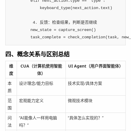
elif
 next_action
.
type
==
"type"
:
            keyboard_type
(
next_action
.
text
)
 4. 反馈：检查结果，判断是否继续
        new_state 
=
 capture_screen
(
)
        task_complete 
=
 check_completion
(
task
,
 new_
四、概念关系与区别总结
维
CUA（计算机使用智能
UI Agent（用户界面智能体）
度
体）
本
设计理念/能力目标
技术实现/具体方案
质
范
宏观能力定义
微观技术模块
围
问
“AI能像人一样用电脑
“具体怎么实现的？”
法
吗？”