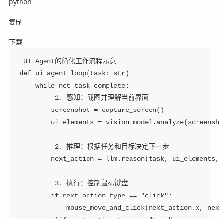
python
复制
下载
 UI Agent的简化工作流程示意
def
ui_agent_loop
(
task
:
str
)
:
while
not
 task_complete
:
 1. 感知：截图并理解当前界面
        screenshot 
=
 capture_screen
(
)
        ui_elements 
=
 vision_model
.
analyze
(
screensh
 2. 推理：根据任务和目标决定下一步
        next_action 
=
 llm
.
reason
(
task
,
 ui_elements
,
 3. 执行：控制鼠标键盘
if
 next_action
.
type
==
"click"
:
            mouse_move_and_click
(
next_action
.
x
,
 nex