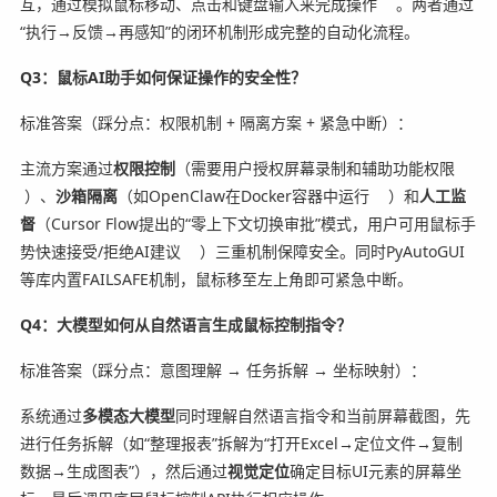
互，通过模拟鼠标移动、点击和键盘输入来完成操作
。两者通过
“执行→反馈→再感知”的闭环机制形成完整的自动化流程。
Q3：鼠标AI助手如何保证操作的安全性？
标准答案（踩分点：权限机制 + 隔离方案 + 紧急中断）：
主流方案通过
权限控制
（需要用户授权屏幕录制和辅助功能权限
）、
沙箱隔离
（如OpenClaw在Docker容器中运行
）和
人工监
督
（Cursor Flow提出的“零上下文切换审批”模式，用户可用鼠标手
势快速接受/拒绝AI建议
）三重机制保障安全。同时PyAutoGUI
等库内置FAILSAFE机制，鼠标移至左上角即可紧急中断。
Q4：大模型如何从自然语言生成鼠标控制指令？
标准答案（踩分点：意图理解 → 任务拆解 → 坐标映射）：
系统通过
多模态大模型
同时理解自然语言指令和当前屏幕截图，先
进行任务拆解（如“整理报表”拆解为“打开Excel→定位文件→复制
数据→生成图表”），然后通过
视觉定位
确定目标UI元素的屏幕坐