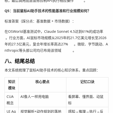
标，最后调用底层鼠标控制API执行相应操作
。
Q5：当前鼠标AI助手技术的性能基准和行业规模如何？
标准答案（踩分点：基准数据 + 市场数据）：
在OSWorld基准测试中，Claude Sonnet 4.5达到61%的成功率
。行业方面，AI鼠标市场规模从2025年的21.7亿美元增长至2026
年的27.5亿美元，复合年增长率高达27%
。微软、字节跳动、A
nthropic等头部公司均已布局该领域
。
八、结尾总结
本文系统梳理了鼠标AI助手技术的核心知识体系，重点回顾：
知识
核心要点
记忆口诀
模块
CUA
AI像人一样用电脑
看屏幕、懂界面、动鼠
概念
标
UI Ag
视觉解析+动作规划的落地
感知→推理→执行→反