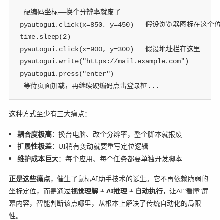
 硬编码坐标——换个分辨率就废了
pyautogui
.
click
(
x
=
850
,
 y
=
450
)
 假设浏览器图标在这个
time
.
sleep
(
2
)
pyautogui
.
click
(
x
=
900
,
 y
=
300
)
 假设地址栏在这里
pyautogui
.
write
(
"https://mail.example.com"
)
pyautogui
.
press
(
"enter"
)
 等待页面加载，再继续硬编码点击登录框...
这种方式至少有三大痛点：
耦合度极高
：换台电脑、改个分辨率，整个脚本就报废
扩展性极差
：UI稍有变动就要重写定位逻辑
维护成本巨大
：每个应用、每个任务都要单独开发脚本
正是这些痛点
，催生了鼠标AI助手技术的诞生。它不再依赖脆弱的
坐标定位，而是通过
视觉理解 + AI推理 + 自动执行
，让AI“看懂”屏
幕内容，智能判断该点哪里，从根本上解决了传统自动化的局限
性。