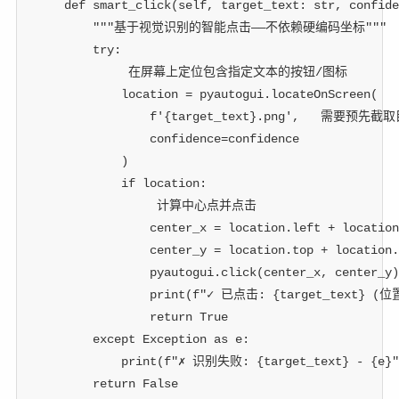
def
smart_click
(
self
,
 target_text
:
str
,
 confide
"""基于视觉识别的智能点击——不依赖硬编码坐标"""
try
:
 在屏幕上定位包含指定文本的按钮/图标
            location 
=
 pyautogui
.
locateOnScreen
(
f'
{
target_text
}
.png'
,
 需要预先截取
                confidence
=
confidence
)
if
 location
:
 计算中心点并点击
                center_x 
=
 location
.
left 
+
 location
                center_y 
=
 location
.
top 
+
 location
.
                pyautogui
.
click
(
center_x
,
 center_y
)
print
(
f"✓ 已点击: 
{
target_text
}
 (位
return
True
except
 Exception 
as
 e
:
print
(
f"✗ 识别失败: 
{
target_text
}
 - 
{
e
}
"
return
False