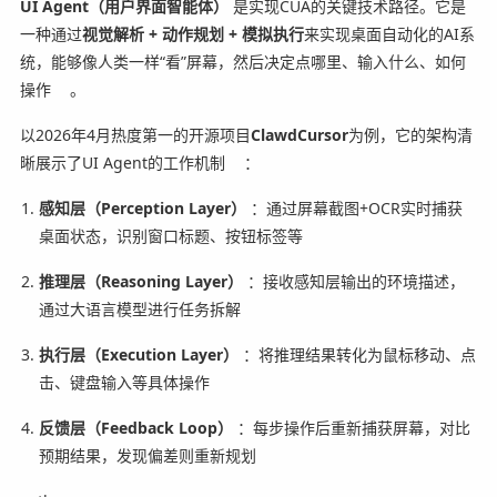
UI Agent（用户界面智能体）
是实现CUA的关键技术路径。它是
一种通过
视觉解析 + 动作规划 + 模拟执行
来实现桌面自动化的AI系
统，能够像人类一样“看”屏幕，然后决定点哪里、输入什么、如何
操作
。
以2026年4月热度第一的开源项目
ClawdCursor
为例，它的架构清
晰展示了UI Agent的工作机制
：
感知层（Perception Layer）
：通过屏幕截图+OCR实时捕获
桌面状态，识别窗口标题、按钮标签等
推理层（Reasoning Layer）
：接收感知层输出的环境描述，
通过大语言模型进行任务拆解
执行层（Execution Layer）
：将推理结果转化为鼠标移动、点
击、键盘输入等具体操作
反馈层（Feedback Loop）
：每步操作后重新捕获屏幕，对比
预期结果，发现偏差则重新规划