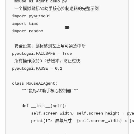
 mouse_ai_agent_demo.py
 一个模拟鼠标AI助手核心控制逻辑的完整示例
import
 pyautogui
import
 time
15
22
40
44
44
20
15
30
20
22
1
2
6
3
6
1
3
2
2
6
3
5
6
import
 random
 安全设置：鼠标移到左上角可紧急中断
pyautogui
.
FAILSAFE 
=
True
 所有操作添加0.2秒缓冲，防止过快
pyautogui
.
PAUSE 
=
0.2
class
MouseAIAgent
:
"""鼠标AI助手核心控制器"""
def
__init__
(
self
)
:
        self
.
screen_width
,
 self
.
screen_height 
=
 pya
print
(
f"✓ 屏幕尺寸: 
{
self
.
screen_width
}
 x 
{
s