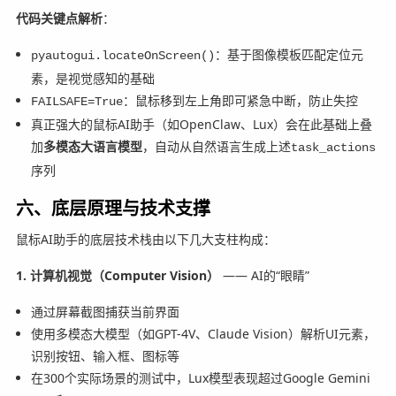
代码关键点解析
：
：基于图像模板匹配定位元
pyautogui.locateOnScreen()
素，是视觉感知的基础
：鼠标移到左上角即可紧急中断，防止失控
FAILSAFE=True
真正强大的鼠标AI助手（如OpenClaw、Lux）会在此基础上叠
加
多模态大语言模型
，自动从自然语言生成上述
task_actions
序列
六、底层原理与技术支撑
鼠标AI助手的底层技术栈由以下几大支柱构成：
1. 计算机视觉（Computer Vision）
—— AI的“眼睛”
通过屏幕截图捕获当前界面
使用多模态大模型（如GPT-4V、Claude Vision）解析UI元素，
识别按钮、输入框、图标等
在300个实际场景的测试中，Lux模型表现超过Google Gemini