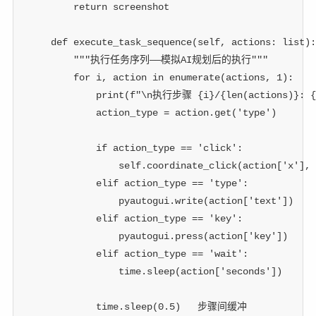
return
 screenshot
def
execute_task_sequence
(
self
,
 actions
:
list
)
:
"""执行任务序列——模拟AI规划后的执行"""
for
 i
,
 action 
in
enumerate
(
actions
,
1
)
:
print
(
f"\n执行步骤 
{
i
}
/
{
len
(
actions
)
}
: 
{
            action_type 
=
 action
.
get
(
'type'
)
if
 action_type 
==
'click'
:
                self
.
coordinate_click
(
action
[
'x'
]
,
 
elif
 action_type 
==
'type'
:
                pyautogui
.
write
(
action
[
'text'
]
)
elif
 action_type 
==
'key'
:
                pyautogui
.
press
(
action
[
'key'
]
)
elif
 action_type 
==
'wait'
:
                time
.
sleep
(
action
[
'seconds'
]
)
            time
.
sleep
(
0.5
)
 步骤间缓冲