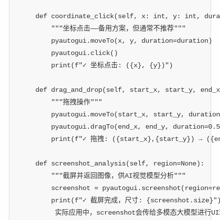
def
coordinate_click
(
self
,
 x
:
int
,
 y
:
int
,
 dura
"""坐标点击——备用方案，但通常不推荐"""
        pyautogui
.
moveTo
(
x
,
 y
,
 duration
=
duration
)
        pyautogui
.
click
(
)
print
(
f"✓ 坐标点击: (
{
x
}
, 
{
y
}
)"
)
def
drag_and_drop
(
self
,
 start_x
,
 start_y
,
 end_x
"""拖拽操作"""
        pyautogui
.
moveTo
(
start_x
,
 start_y
,
 duration
        pyautogui
.
dragTo
(
end_x
,
 end_y
,
 duration
=
0.5
print
(
f"✓ 拖拽: (
{
start_x
}
,
{
start_y
}
) → (
{
e
def
screenshot_analysis
(
self
,
 region
=
None
)
:
"""截屏并返回图像，供AI视觉模型分析"""
        screenshot 
=
 pyautogui
.
screenshot
(
region
=
re
print
(
f"✓ 截屏完成，尺寸: 
{
screenshot
.
size
}
"
 实际应用中，screenshot会传给多模态大模型进行U