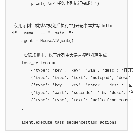
print
(
"\n✓ 任务序列执行完成！"
)
 使用示例：模拟AI规划后执行"打开记事本并写Hello"
if
 __name__ 
==
"__main__"
:
    agent 
=
 MouseAIAgent
(
)
 实际场景中，以下序列由大语言模型推理生成
    task_actions 
=
[
{
'type'
:
'key'
,
'key'
:
'win'
,
'desc'
:
'打开
{
'type'
:
'type'
,
'text'
:
'notepad'
,
'desc'
:
{
'type'
:
'key'
,
'key'
:
'enter'
,
'desc'
:
'回
{
'type'
:
'wait'
,
'seconds'
:
1.5
,
'desc'
:
'
{
'type'
:
'type'
,
'text'
:
'Hello from Mouse 
]
    agent
.
execute_task_sequence
(
task_actions
)