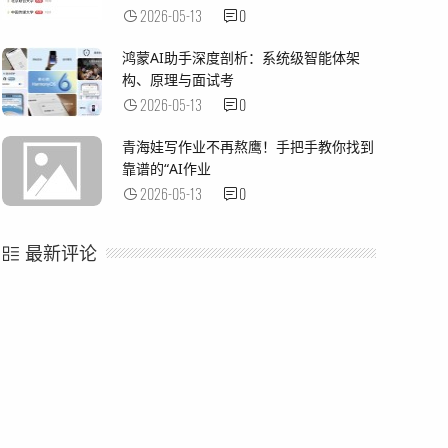
2026-05-13
0
鸿蒙AI助手深度剖析：系统级智能体架
构、原理与面试考
2026-05-13
0
青海娃写作业不再熬鹰！手把手教你找到
靠谱的“AI作业
2026-05-13
0
最新评论