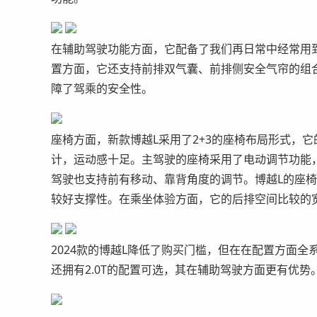
在辅助驾驶功能方面，它配备了我们再日常中经常用到
置方面，它还支持前排双气囊、前排侧安全气帘的组
障了驾乘的安全性。
座椅方面，新款博越L采用了2+3的座椅布局形式，
计，运动感十足。主驾驶的座椅采用了电动调节功能
驾驶也支持前有移动、靠背角度的调节。博越L的座
较好支撑性。在乘坐体验方面，它的后排空间比较的宽
2024款的博越L降低了购买门槛，但在在配置方面全
还拥有2.0T的配置可选，其在辅助驾驶方面更有优