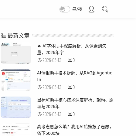
昼/夜
最新文章
🔥 AI字体助手深度解析：从像素到矢
量，2026年字
2026-05-13
0
AI情报助手技术拆解：从RAG到Agentic
In
2026-05-13
0
鼠标AI助手核心技术深度解析：架构、原
理与2026年
2026-05-13
0
高考志愿怎么填？我用AI给娃报了志愿，
省下5000块