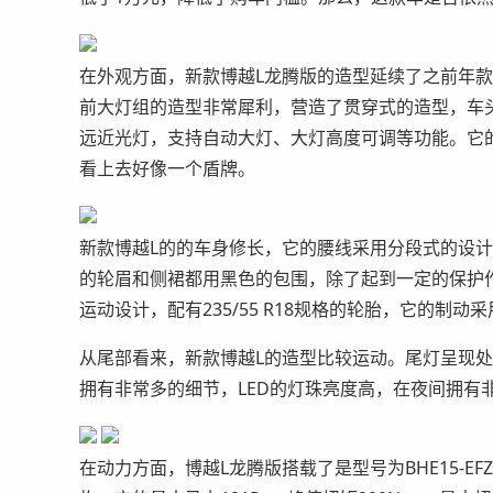
在外观方面，新款博越L龙腾版的造型延续了之前年
前大灯组的造型非常犀利，营造了贯穿式的造型，车头
远近光灯，支持自动大灯、大灯高度可调等功能。它
看上去好像一个盾牌。
新款博越L的的车身修长，它的腰线采用分段式的设
的轮眉和侧裙都用黑色的包围，除了起到一定的保护
运动设计，配有235/55 R18规格的轮胎，它的制
从尾部看来，新款博越L的造型比较运动。尾灯呈现
拥有非常多的细节，LED的灯珠亮度高，在夜间拥有
在动力方面，博越L龙腾版搭载了是型号为BHE15-E