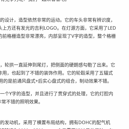
款的设计，造型依然非常的运动。它的车头非常有辨识度，
上方还有发光的吉利LOGO。在灯源方面，它采用了LED
的前格栅造型非常漂亮，内部呈现了V字的造型，整个格栅
计，轮拱一直延伸到尾灯，把侧面的硬朗感勾勒了出来。它
作用，也起到了不错的装饰作用。它的轮毂采用了五辐式
动采用的是前通风盘式+后实心盘式的组合，制动效果不错。
处一个Y字的造型，并且进行了贯穿式的处理，它的灯腔内
非常不错的照明效果。
FZ的发动机，采用了横置布局结构，拥有DOHC的配气机