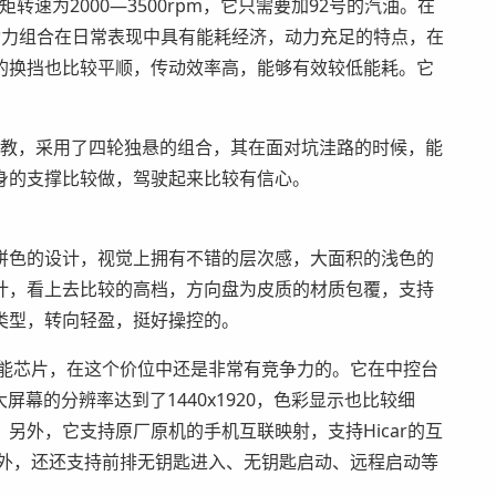
矩转速为2000—3500rpm，它只需要加92号的汽油。在
动力组合在日常表现中具有能耗经济，动力充足的特点，在
的换挡也比较平顺，传动效率高，能够有效较低能耗。它
调教，采用了四轮独悬的组合，其在面对坑洼路的时候，能
身的支撑比较做，驾驶起来比较有信心。
拼色的设计，视觉上拥有不错的层次感，大面积的浅色的
计，看上去比较的高档，方向盘为皮质的材质包覆，支持
类型，转向轻盈，挺好操控的。
智能芯片，在这个价位中还是非常有竞争力的。它在中控台
屏幕的分辨率达到了1440x1920，色彩显示也比较细
另外，它支持原厂原机的手机互联映射，支持Hicar的互
另外，还还支持前排无钥匙进入、无钥匙启动、远程启动等