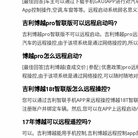
[最佳回答]车主可以通过下载手机GKUIAPP进行对
App控制操作,空调,车窗等等。远程启动系统顾名思义就.
吉利博越pro智联版可以远程启动吗?
吉利博越pro智联版不可以远程启动。吉利博越pro远
汽车的远程操控,由于该项系统是通过网络操控的,所以并
博越pro怎么远程启动?
[最佳回答]吉利博越(查成交价|参配|优惠政策)pro
程操控,由于该项系统是通过网络操控,可以随时随地对博
吉利博越18t智联版怎么远程操控?
您可以通过吉利智联手机APP来远程操控博越18T智联
注册账户并绑定车辆。然后,您可以在APP上远程启动/熄
17年博越可以远程遥控吗?
可以。吉利博越能用手机控制,吉利博越远程控制app