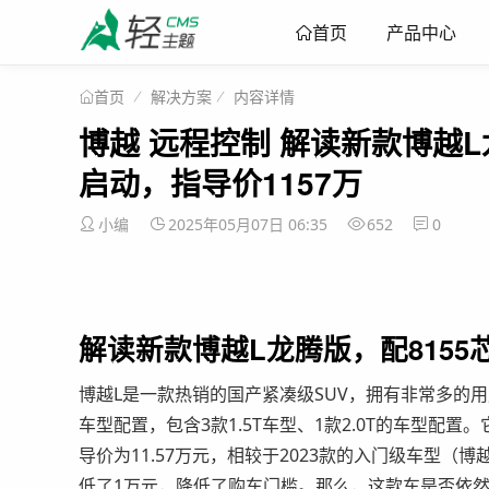
产品中心
首页
解决方案
内容详情
首页
博越 远程控制 解读新款博越L
启动，指导价1157万
小编
2025年05月07日 06:35
652
0
解读新款博越L龙腾版，配8155
博越L是一款热销的国产紧凑级SUV，拥有非常多的用
车型配置，包含3款1.5T车型、1款2.0T的车型配置。它
导价为11.57万元，相较于2023款的入门级车型（博越L 
低了1万元，降低了购车门槛。那么，这款车是否依