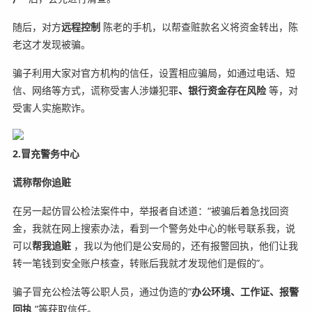
随后，对方
远程控制
陈老的手机，以帮查赃款名义将资金转出，陈
老这才发现被骗。
骗子利用大家对官方机构的信任，设置相应骗局，如通过电话、短
信、网络等方式，谎称受害人涉嫌犯罪
、银行资金存在风险
等，对
受害人实施欺诈。
2.冒充警务中心
谎称帮你追赃
在另一起仿冒公检法案件中，举报者自述道：“被骗后着急找回资
金，我就在网上搜索办法，看到一个警务处中心的帐号联系我，说
可以
帮我追赃
，我以为他们是公安局的，还有报警回执，他们让我
转一笔钱到安全账户核查，转账后我就才发现他们是假的”。
骗子冒充公检法等公职人员，通过伪造的“
办公环境、工作证、报警
回执
”等获取信任。