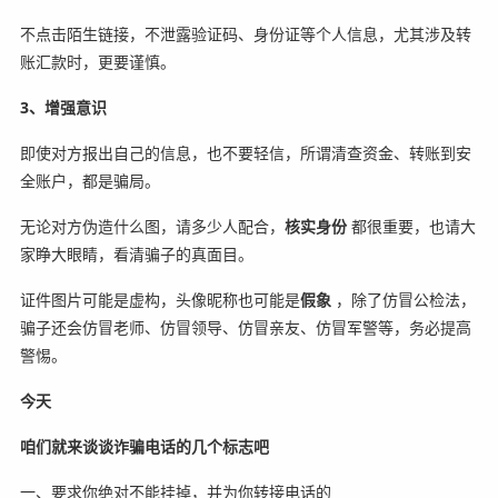
不点击陌生链接，不泄露验证码、身份证等个人信息，尤其涉及转
账汇款时，更要谨慎。
3、增强意识
即使对方报出自己的信息，也不要轻信，所谓清查资金、转账到安
全账户，都是骗局。
无论对方伪造什么图，请多少人配合，
核实身份
都很重要，也请大
家睁大眼睛，看清骗子的真面目。
证件图片可能是虚构，头像昵称也可能是
假象
，除了仿冒公检法，
骗子还会仿冒老师、仿冒领导、仿冒亲友、仿冒军警等，务必提高
警惕。
今天
咱们就来谈谈诈骗电话的几个标志吧
一、要求你绝对不能挂掉，并为你转接电话的