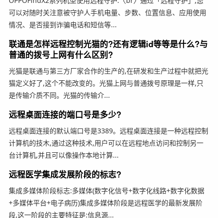
OPPOFindX2系列机型使用远程守护:〈br〉通过「远程守护」,您
可以对随时关注意被守护人手机电量、步数、位置信息、应用使用
情况、是否接到诈骗电话和短信等...
联通是怎样远程控制光猫的?还有逻辑id等等是什么?与
普通的拨号上网有什么区别?
光猫是联通与第三方厂家合作的生产的,在研发和生产过程中就把光
猫定义好了,这个不能改变的。光猫上网与普通拨号原理是一样,只
是传输介质不同。光猫的传输介...
远程桌面连接的端口号是多少?
远程桌面连接的默认端口号是3389。远程桌面连接是一种远程控制
计算机的技木,通过这种技术,用户可以在远程地点访问和控制另一
台计算机,并且可以像操作本地计算...
远程医学集成发展阶段的标志?
集成多媒体阶段标志:多媒体(数字化信号+数字化线路+数字化数据
+多媒体平台+电子病历)集成多媒体阶段是远程医学的最新发展阶
段,这一阶段的主要特征是:信息源...